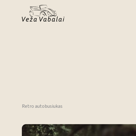
Pereiti
prie
turinio
Retro autobusiukas