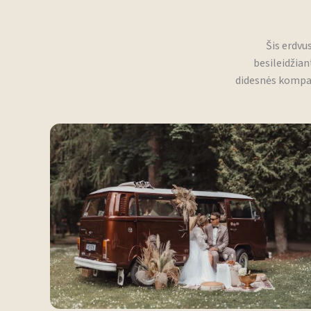
Šis erdvu
besileidžian
didesnės kompan