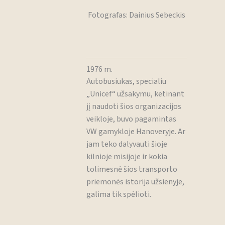
Fotografas: Dainius Sebeckis
1976 m.
Autobusiukas, specialiu
„Unicef“ užsakymu, ketinant
jį naudoti šios organizacijos
veikloje, buvo pagamintas
VW gamykloje Hanoveryje. Ar
jam teko dalyvauti šioje
kilnioje misijoje ir kokia
tolimesnė šios transporto
priemonės istorija užsienyje,
galima tik spėlioti.