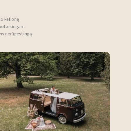
mo kelionę
 nuotaikingam
ems nerūpestingą