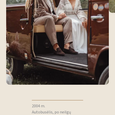
2004 m.
Autobusėlis, po neilgų