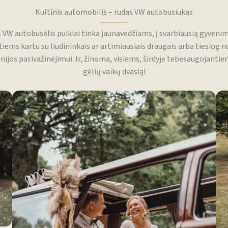
Kultinis automobilis – rudas VW autobusiukas
s VW autobusėlis puikiai tinka jaunavedžiams, į svarbiausią gyveni
tiems kartu su liudininkais ar artimiausiais draugais arba tiesiog
ijos pasivažinėjimui. Ir, žinoma, visiems, širdyje tebesaugojanti
gėlių vaikų dvasią!