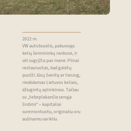
2022 m.
VW autobusėlis, pabuvojęs
kelių šeimininkų rankose, ir
vėl sugrįžta pas mane. Pilnai
restauruotas, kad galėtų
puošti Jūsų šventę ar tiesiog,
riedėdamas Lietuvos keliais,
džiugintų aplinkinius. Tačiau
su „tebeplakančia senąja
širdimi“ – kapitaliai
suremontuotu, originaliu oru
aušinamu varikliu.