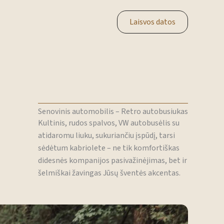
Laisvos datos
Senovinis automobilis – Retro autobusiukas
Kultinis, rudos spalvos, VW autobusėlis su
atidaromu liuku, sukuriančiu įspūdį, tarsi
sėdėtum kabriolete – ne tik komfortiškas
didesnės kompanijos pasivažinėjimas, bet ir
šelmiškai žavingas Jūsų šventės akcentas.