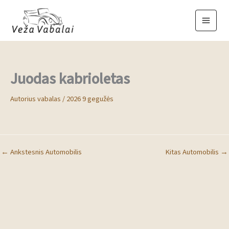
Pereiti
prie
turinio
Juodas kabrioletas
Autorius
vabalas
/
2026 9 gegužės
←
Ankstesnis Automobilis
Kitas Automobilis
→